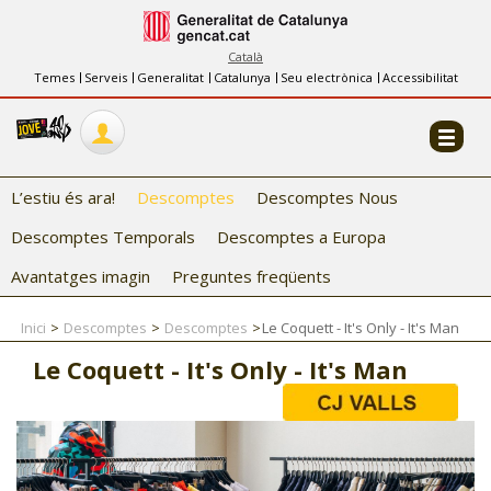
INFORMACIÓ
FES-TE EL CJ
Català
Temes
Serveis
Generalitat
Catalunya
Seu electrònica
Accessibilitat
COL·LABORADORS
CONTACTE
L’estiu és ara!
Descomptes
Descomptes Nous
Descomptes Temporals
Descomptes a Europa
Avantatges imagin
Preguntes freqüents
Inici
Descomptes
Descomptes
Le Coquett - It's Only - It's Man
CJ ADOLESCENTS
Le Coquett - It's Only - It's Man
CJ EMANCIPACIÓ
CJ SALUT
CJ INTERNACIONAL