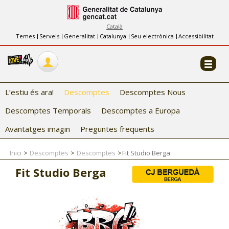
INFORMACIÓ
FES-TE EL CJ
Català
Temes
Serveis
Generalitat
Catalunya
Seu electrònica
Accessibilitat
COL·LABORADORS
CONTACTE
L’estiu és ara!
Descomptes
Descomptes Nous
Descomptes Temporals
Descomptes a Europa
Avantatges imagin
Preguntes freqüents
Inici
Descomptes
Descomptes
Fit Studio Berga
CJ ADOLESCENTS
Fit Studio Berga
CJ EMANCIPACIÓ
CJ SALUT
CJ INTERNACIONAL