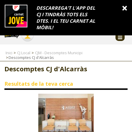
INFORMACIÓ
×
DESCARREGA'T L'APP DEL
CJ I TINDRÀS TOTS ELS
FES-TE EL CJ
Català
DTES. I EL TEU CARNET AL
Temes
Serveis
Generalitat
Catalunya
Seu electrònica
Accessibilitat
COL·LABORADORS
MÒBIL!
CONTACTE
Inici
CJ Local
CJM - Descomptes Municipi
Descomptes CJ d'Alcarràs
Descomptes CJ d'Alcarràs
CJ ADOLESCENTS
Resultats de la teva cerca
CJ EMANCIPACIÓ
CJ SALUT
CJ INTERNACIONAL
CJ LOCAL