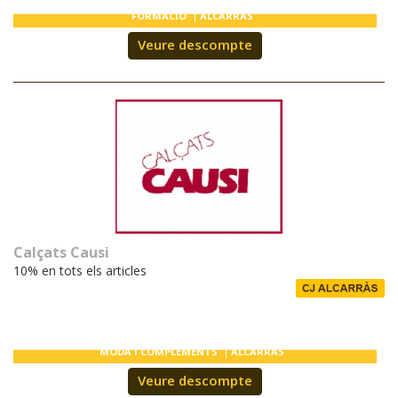
FORMACIÓ
ALCARRÀS
Veure descompte
Calçats Causi
10% en tots els articles
MODA I COMPLEMENTS
ALCARRÀS
Veure descompte