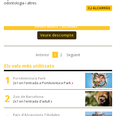
odontologia i altres
SERVEIS MÈDICS
ALCARRÀS
Veure descompte
Anterior
1
2
Següent
Els vals més utilitzats
PortAventura Park
2x1 en l'entrada a PortAventura Park
Zoo de Barcelona
2x1 en l'entrada d'adult
Parc d'Atraccions Tibidabo