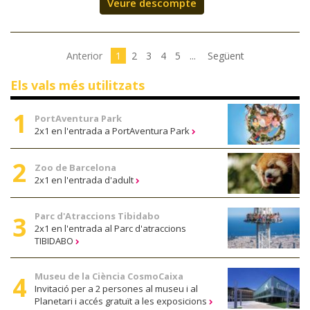
Veure descompte
Anterior
1
2
3
4
5
...
Següent
Els vals més utilitzats
PortAventura Park
2x1 en l'entrada a PortAventura Park
Zoo de Barcelona
2x1 en l'entrada d'adult
Parc d'Atraccions Tibidabo
2x1 en l'entrada al Parc d'atraccions
TIBIDABO
Museu de la Ciència CosmoCaixa
Invitació per a 2 persones al museu i al
Planetari i accés gratuït a les exposicions