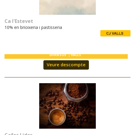
Ca l'Estevet
10% en brioixeria i pastisseria
DIVERSOS
VALLS
Veure descompte