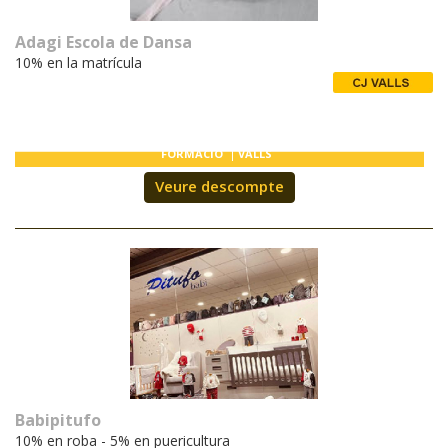
T'INTERESSA #SOMJOVES
Adagi Escola de Dansa
10% en la matrícula
FORMACIÓ
VALLS
Veure descompte
Babipitufo
10% en roba - 5% en puericultura