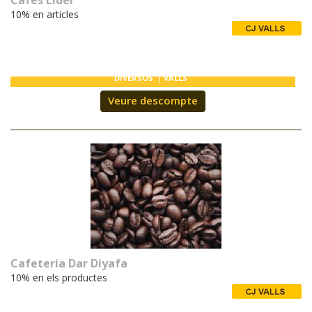
Cafes Lider
10% en articles
DIVERSOS
VALLS
Veure descompte
Cafeteria Dar Diyafa
10% en els productes