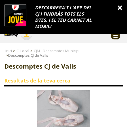
INFORMACIÓ
×
DESCARREGA'T L'APP DEL
CJ I TINDRÀS TOTS ELS
FES-TE EL CJ
Català
DTES. I EL TEU CARNET AL
Temes
Serveis
Generalitat
Catalunya
Seu electrònica
Accessibilitat
COL·LABORADORS
MÒBIL!
CONTACTE
Inici
CJ Local
CJM - Descomptes Municipi
Descomptes CJ de Valls
Descomptes CJ de Valls
CJ ADOLESCENTS
Resultats de la teva cerca
CJ EMANCIPACIÓ
CJ SALUT
CJ INTERNACIONAL
CJ LOCAL