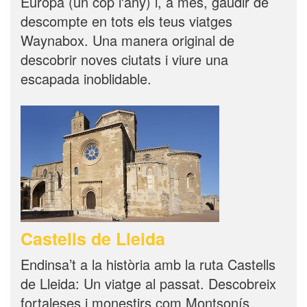
Europa (un cop l'any) i, a més, gaudir de
descompte en tots els teus viatges
Waynabox. Una manera original de
descobrir noves ciutats i viure una
escapada inoblidable.
Castells de Lleida
Endinsa’t a la història amb la ruta Castells
de Lleida: Un viatge al passat. Descobreix
fortaleses i monestirs com Montsonís,