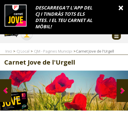
INFORMACIÓ
×
DESCARREGA'T L'APP DEL
CJ I TINDRÀS TOTS ELS
FES-TE EL CJ
Català
DTES. I EL TEU CARNET AL
Temes
Serveis
Generalitat
Catalunya
Seu electrònica
Accessibilitat
COL·LABORADORS
MÒBIL!
CONTACTE
Inici
CJ Local
CJM - Pagines Municipi
Carnet Jove de l'Urgell
Carnet Jove de l'Urgell
CJ ADOLESCENTS
CJ EMANCIPACIÓ
CJ SALUT
CJ INTERNACIONAL
CJ LOCAL