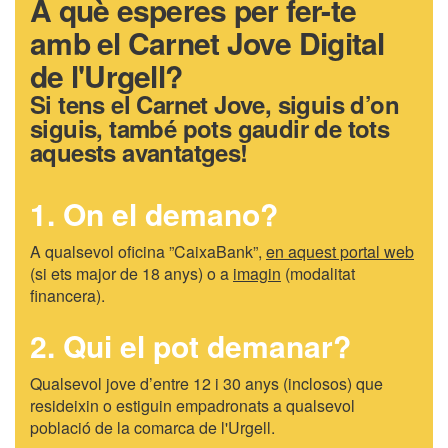
A què esperes per fer-te
amb el Carnet Jove Digital
de l'Urgell?
Si tens el Carnet Jove, siguis d’on
siguis, també pots gaudir de tots
aquests avantatges!
1. On el demano?
A qualsevol oficina ”CaixaBank”,
en aquest portal web
(si ets major de 18 anys) o a
imagin
(modalitat
financera).
2. Qui el pot demanar?
Qualsevol jove d’entre 12 i 30 anys (inclosos) que
resideixin o estiguin empadronats a qualsevol
població de la comarca de l'Urgell.