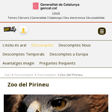
INFORMACIÓ
FES-TE EL CJ
Català
Temes
Serveis
Generalitat
Catalunya
Seu electrònica
Accessibilitat
COL·LABORADORS
CONTACTE
L’estiu és ara!
Descomptes
Descomptes Nous
Descomptes Temporals
Descomptes a Europa
Avantatges imagin
Preguntes freqüents
Inici
Descomptes
Descomptes
Zoo del Pirineu
CJ ADOLESCENTS
Zoo del Pirineu
CJ EMANCIPACIÓ
CJ SALUT
CJ INTERNACIONAL