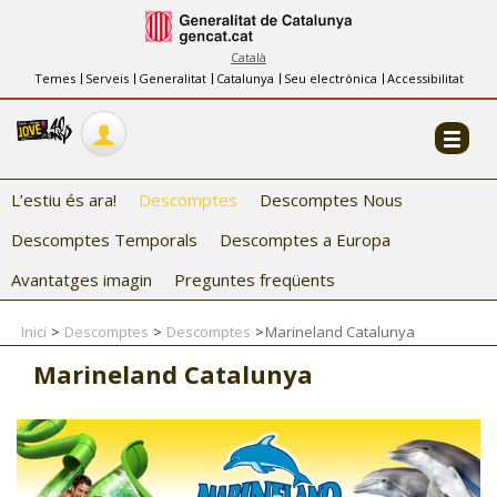
INFORMACIÓ
FES-TE EL CJ
Català
Temes
Serveis
Generalitat
Catalunya
Seu electrònica
Accessibilitat
COL·LABORADORS
CONTACTE
L’estiu és ara!
Descomptes
Descomptes Nous
Descomptes Temporals
Descomptes a Europa
Avantatges imagin
Preguntes freqüents
Inici
Descomptes
Descomptes
Marineland Catalunya
CJ ADOLESCENTS
Marineland Catalunya
CJ EMANCIPACIÓ
CJ SALUT
CJ INTERNACIONAL