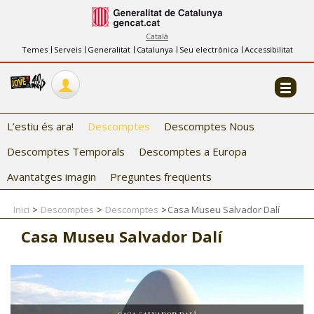
INFORMACIÓ
FES-TE EL CJ
Català
Temes
Serveis
Generalitat
Catalunya
Seu electrònica
Accessibilitat
COL·LABORADORS
CONTACTE
L’estiu és ara!
Descomptes
Descomptes Nous
Descomptes Temporals
Descomptes a Europa
Avantatges imagin
Preguntes freqüents
Inici
Descomptes
Descomptes
Casa Museu Salvador Dalí
CJ ADOLESCENTS
Casa Museu Salvador Dalí
CJ EMANCIPACIÓ
CJ SALUT
CJ INTERNACIONAL