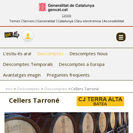
INFORMACIÓ
FES-TE EL CJ
Català
Temes
Serveis
Generalitat
Catalunya
Seu electrònica
Accessibilitat
COL·LABORADORS
CONTACTE
L’estiu és ara!
Descomptes
Descomptes Nous
Descomptes Temporals
Descomptes a Europa
Avantatges imagin
Preguntes freqüents
Inici
Descomptes
Descomptes
Cellers Tarroné
CJ ADOLESCENTS
Cellers Tarroné
CJ EMANCIPACIÓ
CJ SALUT
CJ INTERNACIONAL