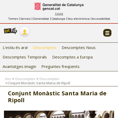
INFORMACIÓ
FES-TE EL CJ
Català
Temes
Serveis
Generalitat
Catalunya
Seu electrònica
Accessibilitat
COL·LABORADORS
CONTACTE
L’estiu és ara!
Descomptes
Descomptes Nous
Descomptes Temporals
Descomptes a Europa
Avantatges imagin
Preguntes freqüents
Inici
Descomptes
Descomptes
Conjunt Monàstic Santa Maria de Ripoll
CJ ADOLESCENTS
Conjunt Monàstic Santa Maria de
CJ EMANCIPACIÓ
Ripoll
CJ SALUT
CJ INTERNACIONAL