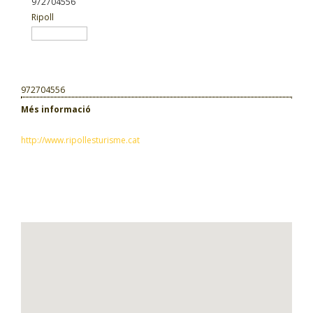
972704556
Ripoll
972704556
Més informació
http://www.ripollesturisme.cat