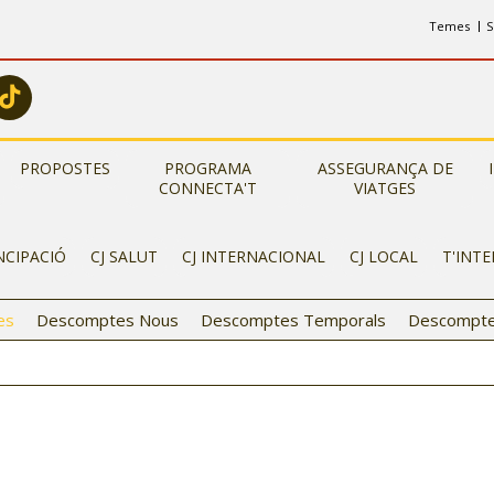
Temes
S
PROPOSTES
PROGRAMA
ASSEGURANÇA DE
CONNECTA'T
VIATGES
NCIPACIÓ
CJ SALUT
CJ INTERNACIONAL
CJ LOCAL
T'INT
es
Descomptes Nous
Descomptes Temporals
Descompte