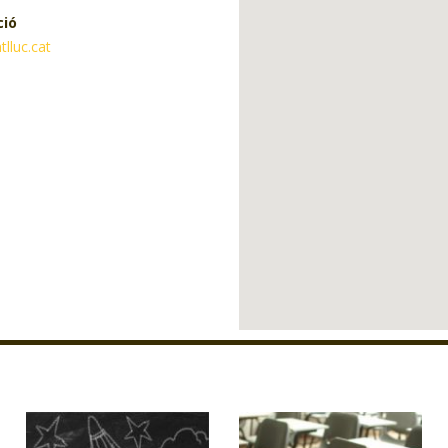
ció
lluc.cat