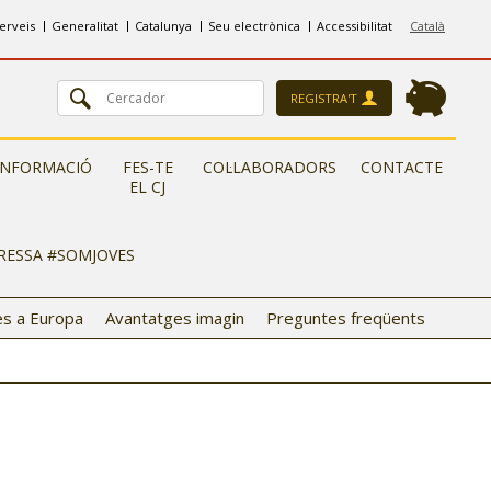
erveis
Generalitat
Catalunya
Seu electrònica
Accessibilitat
Català
REGISTRA'T
INFORMACIÓ
FES-TE
COL·LABORADORS
CONTACTE
EL CJ
ERESSA #SOMJOVES
s a Europa
Avantatges imagin
Preguntes freqüents