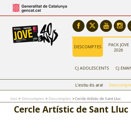
PACK JOVE
DESCOMPTES
2026
CJ ADOLESCENTS
CJ EMA
L’estiu és ara!
Descompt
Inici
Descomptes
Descomptes
Cercle Artístic de Sant Lluc
Cercle Artístic de Sant Lluc