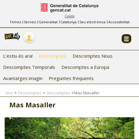
INFORMACIÓ
FES-TE EL CJ
Català
Temes
Serveis
Generalitat
Catalunya
Seu electrònica
Accessibilitat
COL·LABORADORS
CONTACTE
L’estiu és ara!
Descomptes
Descomptes Nous
Descomptes Temporals
Descomptes a Europa
Avantatges imagin
Preguntes freqüents
Inici
Descomptes
Descomptes
Mas Masaller
CJ ADOLESCENTS
Mas Masaller
CJ EMANCIPACIÓ
CJ SALUT
CJ INTERNACIONAL