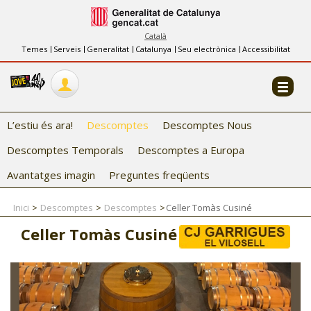
INFORMACIÓ
FES-TE EL CJ
Català
Temes
Serveis
Generalitat
Catalunya
Seu electrònica
Accessibilitat
COL·LABORADORS
CONTACTE
L’estiu és ara!
Descomptes
Descomptes Nous
Descomptes Temporals
Descomptes a Europa
Avantatges imagin
Preguntes freqüents
Inici
Descomptes
Descomptes
Celler Tomàs Cusiné
CJ ADOLESCENTS
Celler Tomàs Cusiné
CJ EMANCIPACIÓ
CJ SALUT
CJ INTERNACIONAL