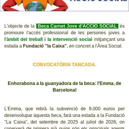
CJ LOCAL
T'INTERESSA #SOMJOVES
L'objecte de la
Beca Carnet Jove d'ACCIÓ SOCIAL
és
promoure l'accés professional de les persones joves a
l'àmbit del treball i la intervenció social
mitjançant una
estada a
Fundació "la Caixa"
,
en concret a l'Àrea Social.
CONVOCATÒRIA TANCADA.
Enhorabona a la guanyadora de la beca: l'Emma, de
Barcelona!
L'Emma, que rebrà la subvenció de 8.000 euros per
desenvolupar aquesta beca, farà una estada a la Fundació
"La Caixa", del setembre de 2025 al juliol de 2026, on
coneixerà de primera mà quins són els principals agents