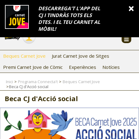
INFORMACIÓ
×
DESCARREGA'T L'APP DEL
CJ I TINDRÀS TOTS ELS
FES-TE EL CJ
Català
DTES. I EL TEU CARNET AL
Temes
Serveis
Generalitat
Catalunya
Seu electrònica
Accessibilitat
COL·LABORADORS
MÒBIL!
CONTACTE
Beques Carnet Jove
Jurat Carnet Jove de Sitges
Premi Carnet Jove de Còmic
Experiències
Notícies
Inici
Programa Connecta't
Beques Carnet Jove
Beca CJ d'Acció social
Beca CJ d'Acció social
CJ ADOLESCENTS
CJ EMANCIPACIÓ
CJ SALUT
CJ INTERNACIONAL