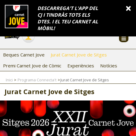
INFORMACIÓ
×
DESCARREGA'T L'APP DEL
CJ I TINDRÀS TOTS ELS
FES-TE EL CJ
Català
DTES. I EL TEU CARNET AL
Temes
Serveis
Generalitat
Catalunya
Seu electrònica
Accessibilitat
COL·LABORADORS
MÒBIL!
CONTACTE
Beques Carnet Jove
Jurat Carnet Jove de Sitges
Premi Carnet Jove de Còmic
Experiències
Notícies
Inici
Programa Connecta't
Jurat Carnet Jove de Sitges
Jurat Carnet Jove de Sitges
CJ ADOLESCENTS
CJ EMANCIPACIÓ
CJ SALUT
CJ INTERNACIONAL