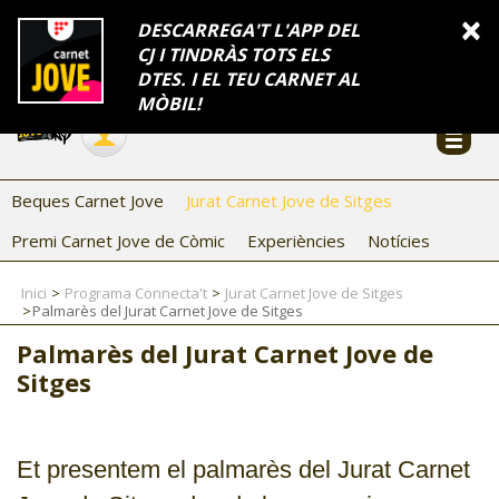
INFORMACIÓ
×
DESCARREGA'T L'APP DEL
CJ I TINDRÀS TOTS ELS
FES-TE EL CJ
Català
DTES. I EL TEU CARNET AL
Temes
Serveis
Generalitat
Catalunya
Seu electrònica
Accessibilitat
COL·LABORADORS
MÒBIL!
CONTACTE
Beques Carnet Jove
Jurat Carnet Jove de Sitges
Premi Carnet Jove de Còmic
Experiències
Notícies
Inici
Programa Connecta't
Jurat Carnet Jove de Sitges
Palmarès del Jurat Carnet Jove de Sitges
Palmarès del Jurat Carnet Jove de
CJ ADOLESCENTS
Sitges
CJ EMANCIPACIÓ
CJ SALUT
Et presentem el palmarès del Jurat Carnet
CJ INTERNACIONAL