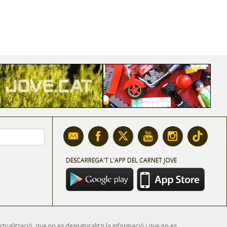
DESCARREGA'T L'APP DEL CARNET JOVE
ctualització, que no es desnaturalitzi la informació i que no es