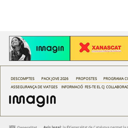
DESCOMPTES
PACK JOVE 2026
PROPOSTES
PROGRAMA C
ASSEGURANÇA DE VIATGES
INFORMACIÓ
FES-TE EL CJ
COL·LABORA
Avís legal:
la ©Generalitat de Catalunya permet la reu