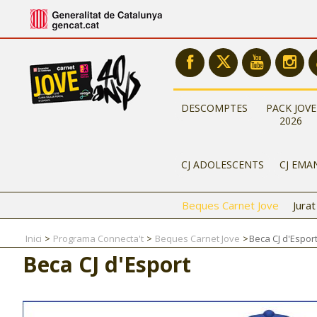
DESCOMPTES
PACK JOVE
2026
CJ ADOLESCENTS
CJ EMA
Beques Carnet Jove
Jura
Inici
Programa Connecta't
Beques Carnet Jove
Beca CJ d'Espor
Beca CJ d'Esport