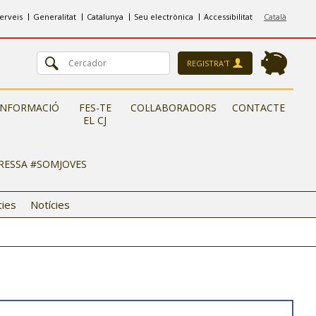
erveis
Generalitat
Catalunya
Seu electrònica
Accessibilitat
Català
REGISTRA'T
INFORMACIÓ
FES-TE
COL·LABORADORS
CONTACTE
EL CJ
ERESSA #SOMJOVES
cies
Notícies