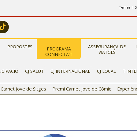
Temes
S
PROPOSTES
ASSEGURANÇA DE
PROGRAMA
VIATGES
CONNECTA'T
NCIPACIÓ
CJ SALUT
CJ INTERNACIONAL
CJ LOCAL
T'INT
t Carnet Jove de Sitges
Premi Carnet Jove de Còmic
Experièn
t