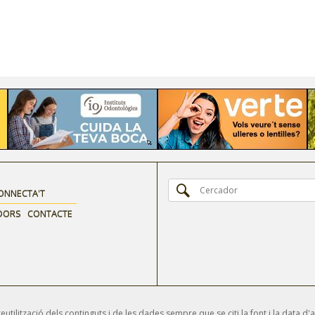
ONNECTA'T
DORS
CONTACTE
tilització dels continguts i de les dades sempre que se citi la font i la data d'a