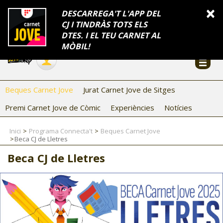
INFORMACIÓ
×
DESCARREGA'T L'APP DEL
CJ I TINDRÀS TOTS ELS
FES-TE EL CJ
Català
DTES. I EL TEU CARNET AL
Temes
Serveis
Generalitat
Catalunya
Seu electrònica
Accessibilitat
COL·LABORADORS
MÒBIL!
CONTACTE
Beques Carnet Jove
Jurat Carnet Jove de Sitges
Premi Carnet Jove de Còmic
Experiències
Notícies
Inici
Programa Connecta't
Beques Carnet Jove
Beca CJ de Lletres
Beca CJ de Lletres
CJ ADOLESCENTS
CJ EMANCIPACIÓ
CJ SALUT
CJ INTERNACIONAL