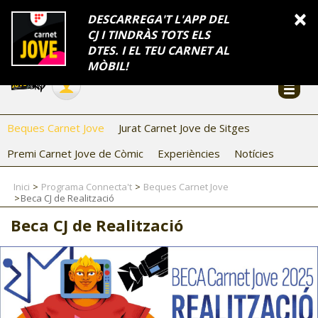
INFORMACIÓ
×
DESCARREGA'T L'APP DEL
CJ I TINDRÀS TOTS ELS
FES-TE EL CJ
Català
DTES. I EL TEU CARNET AL
Temes
Serveis
Generalitat
Catalunya
Seu electrònica
Accessibilitat
COL·LABORADORS
MÒBIL!
CONTACTE
Beques Carnet Jove
Jurat Carnet Jove de Sitges
Premi Carnet Jove de Còmic
Experiències
Notícies
Inici
Programa Connecta't
Beques Carnet Jove
Beca CJ de Realització
Beca CJ de Realització
CJ ADOLESCENTS
CJ EMANCIPACIÓ
CJ SALUT
CJ INTERNACIONAL