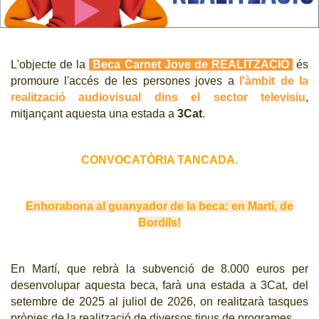
CJ LOCAL
T'INTERESSA #SOMJOVES
L'objecte de la
Beca Carnet Jove de REALITZACIÓ
és
promoure l'accés de les persones joves a
l'àmbit de la
realització audiovisual dins el sector televisiu
,
mitjançant aquesta una estada a
3Cat
.
CONVOCATÒRIA TANCADA.
Enhorabona al guanyador de la beca: en Martí, de
Bordils!
En Martí, que rebrà la subvenció de 8.000 euros per
desenvolupar aquesta beca, farà una estada a 3Cat, del
setembre de 2025 al juliol de 2026, on realitzarà tasques
pròpies de la realització de diversos tipus de programes.