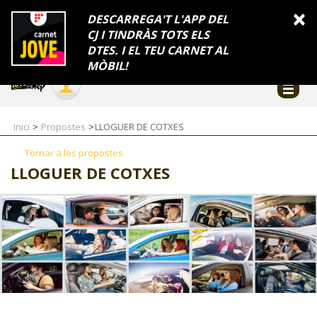
INFORMACIÓ
×
DESCARREGA'T L'APP DEL
CJ I TINDRÀS TOTS ELS
FES-TE EL CJ
Català
DTES. I EL TEU CARNET AL
Temes
Serveis
Generalitat
Catalunya
Seu electrònica
Accessibilitat
COL·LABORADORS
MÒBIL!
CONTACTE
Inici
Propostes
LLOGUER DE COTXES
Tornar a les propostes
LLOGUER DE COTXES
CJ ADOLESCENTS
CJ EMANCIPACIÓ
CJ SALUT
CJ INTERNACIONAL