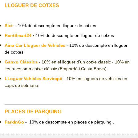
LLOGUER DE COTXES
CJ LOCAL
T'INTERESSA #SOMJOVES
Sixt
- 10% de descompte en lloguer de cotxes.
-
RentSmart24
10% de descompte en lloguer de cotxes.
Aina Car Lloguer de Vehicles
- 10% de descompte en lloguer
de cotxes.
Ganxo Clàssics
- 10% en el lloguer d'un cotxe clàssic - 10% en
les rutes amb cotxe clàssic (Empordà i Costa Brava).
LLoguer Vehicles Servirapit
- 10% en lloguers de vehicles en
caps de setmana.
______________________________________________________
PLACES DE PARQUING
ParkinGo
- 10% de descompte en places de pàrquing .