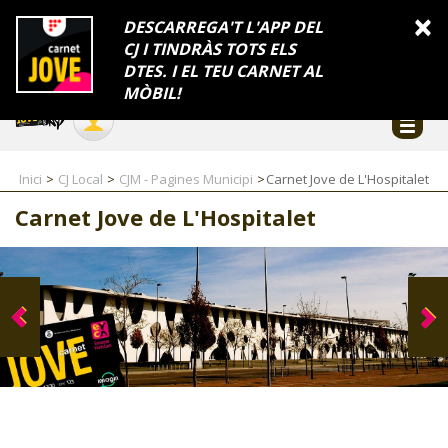
INFORMACIÓ
×
DESCARREGA'T L'APP DEL
CJ I TINDRÀS TOTS ELS
FES-TE EL CJ
Català
DTES. I EL TEU CARNET AL
Temes
Serveis
Generalitat
Catalunya
Seu electrònica
Accessibilitat
COL·LABORADORS
MÒBIL!
CONTACTE
Inici
CJ Local
CJM - Pagines Municipi
Carnet Jove de L'Hospitalet
Carnet Jove de L'Hospitalet
CJ ADOLESCENTS
CJ EMANCIPACIÓ
CJ SALUT
CJ INTERNACIONAL
CJ LOCAL