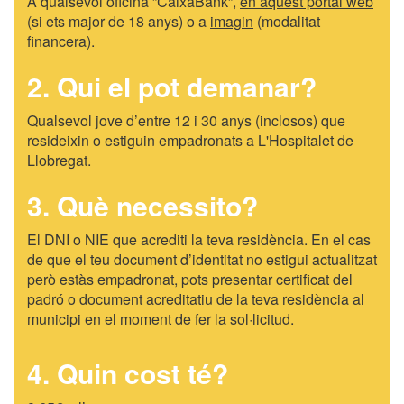
A qualsevol oficina ”CaixaBank”,
en aquest portal web
(si ets major de 18 anys) o a
imagin
(modalitat
financera).
2. Qui el pot demanar?
Qualsevol jove d’entre 12 i 30 anys (inclosos) que
resideixin o estiguin empadronats a L'Hospitalet de
Llobregat.
3. Què necessito?
El DNI o NIE que acrediti la teva residència. En el cas
de que el teu document d’identitat no estigui actualitzat
però estàs empadronat, pots presentar certificat del
padró o document acreditatiu de la teva residència al
municipi en el moment de fer la sol·licitud.
4. Quin cost té?