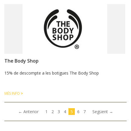
The Body Shop
15% de descompte a les botigues The Body Shop
MÉS INFO
>
(current)
← Anterior
1
2
3
4
5
6
7
Següent →