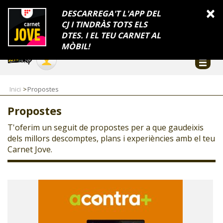
INFORMACIÓ
×
DESCARREGA'T L'APP DEL
CJ I TINDRÀS TOTS ELS
FES-TE EL CJ
Català
DTES. I EL TEU CARNET AL
Temes
Serveis
Generalitat
Catalunya
Seu electrònica
Accessibilitat
COL·LABORADORS
MÒBIL!
CONTACTE
Inici
Propostes
Propostes
T'oferim un seguit de propostes per a que gaudeixis
dels millors descomptes, plans i experiències amb el teu
Carnet Jove.
CJ ADOLESCENTS
CJ EMANCIPACIÓ
CJ SALUT
CJ INTERNACIONAL