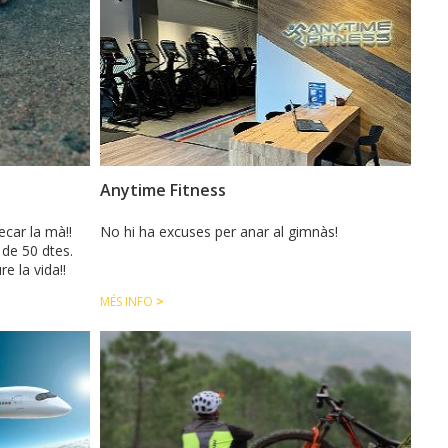
Anytime Fitness
ecar la mà!!
No hi ha excuses per anar al gimnàs!
 de 50 dtes.
e la vida!!
MÉS INFO
>