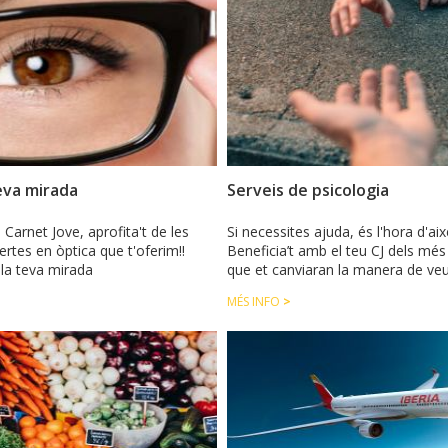
eva mirada
Serveis de psicologia
 Carnet Jove, aprofita't de les
Si necessites ajuda, és l'hora d'aix
rtes en òptica que t'oferim!!
Beneficia’t amb el teu CJ dels més
 la teva mirada
que et canviaran la manera de veur
MÉS INFO
>