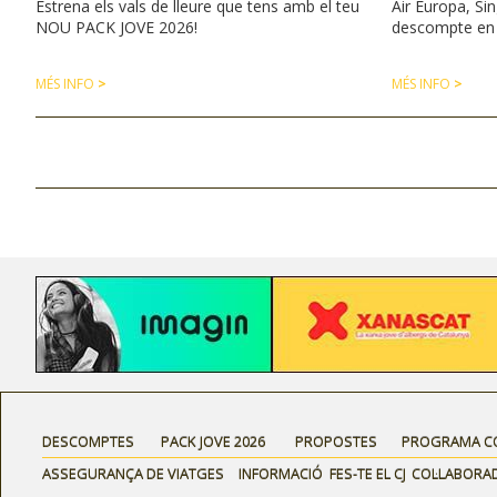
Estrena els vals de lleure que tens amb el teu
Air Europa, Sin
NOU PACK JOVE 2026!
descompte en e
MÉS INFO
>
MÉS INFO
>
DESCOMPTES
PACK JOVE 2026
PROPOSTES
PROGRAMA C
ASSEGURANÇA DE VIATGES
INFORMACIÓ
FES-TE EL CJ
COL·LABORA