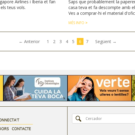
gapore Airlines i Iberia et fan
Saps que probablement la paperer
ls teus vols.
casa teva et fa descompte amb el
Ves a comprar-hi el material d'ofici
de papereria, llibres...
MÉS INFO
>
(current)
← Anterior
1
2
3
4
5
6
7
Següent →
ONNECTA'T
DORS
CONTACTE