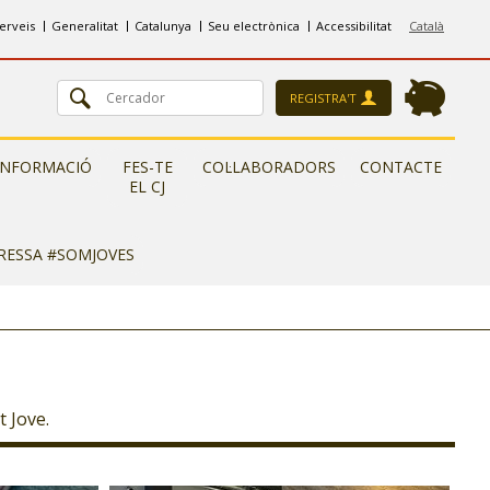
erveis
Generalitat
Catalunya
Seu electrònica
Accessibilitat
Català
REGISTRA'T
INFORMACIÓ
FES-TE
COL·LABORADORS
CONTACTE
EL CJ
ERESSA #SOMJOVES
 Jove.