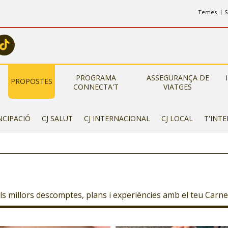
Temes
S
PROGRAMA
ASSEGURANÇA DE
PROPOSTES
CONNECTA'T
VIATGES
NCIPACIÓ
CJ SALUT
CJ INTERNACIONAL
CJ LOCAL
T'INT
s millors descomptes, plans i experiències amb el teu Carnet