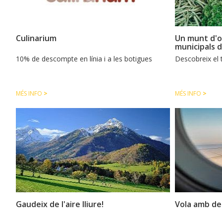
Culinarium
Un munt d'o
municipals d
10% de descompte en línia i a les botigues
Descobreix el 
MÉS INFO
>
MÉS INFO
>
Gaudeix de l'aire lliure!
Vola amb d