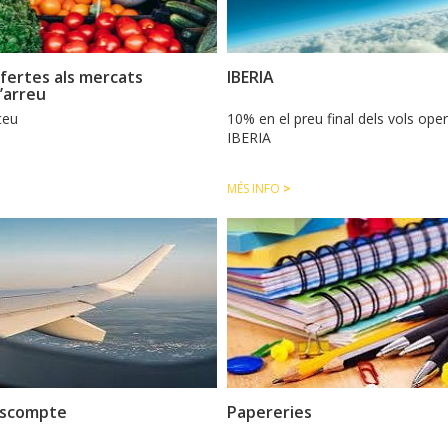
fertes als mercats
IBERIA
’arreu
teu
10% en el preu final dels vols ope
IBERIA
MÉS INFO
>
escompte
Papereries