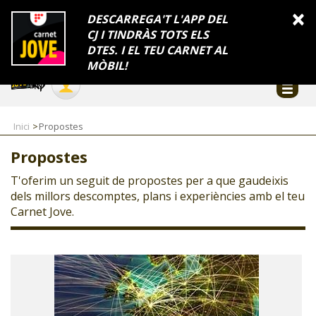
INFORMACIÓ
×
DESCARREGA'T L'APP DEL
CJ I TINDRÀS TOTS ELS
FES-TE EL CJ
Català
DTES. I EL TEU CARNET AL
Temes
Serveis
Generalitat
Catalunya
Seu electrònica
Accessibilitat
COL·LABORADORS
MÒBIL!
CONTACTE
Inici
Propostes
Propostes
T'oferim un seguit de propostes per a que gaudeixis
dels millors descomptes, plans i experiències amb el teu
Carnet Jove.
CJ ADOLESCENTS
CJ EMANCIPACIÓ
CJ SALUT
CJ INTERNACIONAL