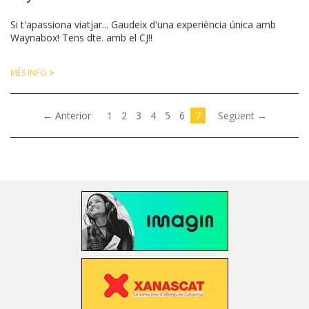
Si t'apassiona viatjar... Gaudeix d'una experiència única amb
Waynabox! Tens dte. amb el CJ!!
MÉS INFO
>
(current)
← Anterior
1
2
3
4
5
6
7
Següent →